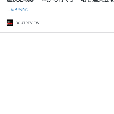
RISE
…
続きを読む
5.11
ポ
BOUTREVIEW
ー
ト
メ
ッ
セ
な
ご
や：
大
﨑
一
貴、
地
元
名
古
屋