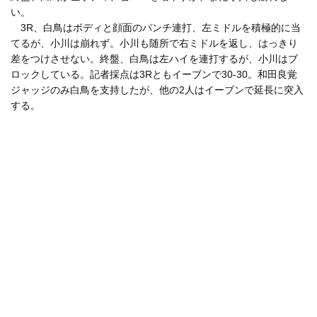
い。
3R、白鳥はボディと顔面のパンチ連打、左ミドルを積極的に当
てるが、小川は崩れず。小川も随所で右ミドルを返し、はっきり
差をつけさせない。終盤、白鳥は左ハイを連打するが、小川はブ
ロックしている。記者採点は3Rともイーブンで30-30。和田良覚
ジャッジのみ白鳥を支持したが、他の2人はイーブンで延長に突入
する。