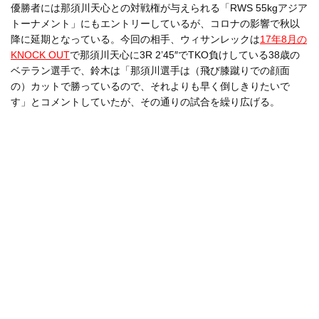
優勝者には那須川天心との対戦権が与えられる「RWS 55kgアジア
トーナメント」にもエントリーしているが、コロナの影響で秋以
降に延期となっている。今回の相手、ウィサンレックは
17年8月の
KNOCK OUT
で那須川天心に3R 2’45″でTKO負けしている38歳の
ベテラン選手で、鈴木は「那須川選手は（飛び膝蹴りでの顔面
の）カットで勝っているので、それよりも早く倒しきりたいで
す」とコメントしていたが、その通りの試合を繰り広げる。