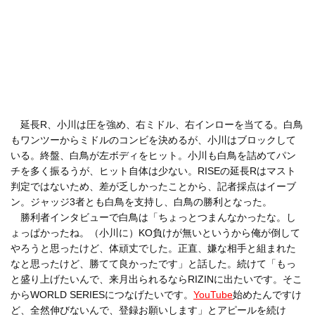
延長R、小川は圧を強め、右ミドル、右インローを当てる。白鳥
もワンツーからミドルのコンビを決めるが、小川はブロックして
いる。終盤、白鳥が左ボディをヒット。小川も白鳥を詰めてパン
チを多く振るうが、ヒット自体は少ない。RISEの延長Rはマスト
判定ではないため、差が乏しかったことから、記者採点はイーブ
ン。ジャッジ3者とも白鳥を支持し、白鳥の勝利となった。
勝利者インタビューで白鳥は「ちょっとつまんなかったな。し
ょっぱかったね。（小川に）KO負けが無いというから俺が倒して
やろうと思ったけど、体頑丈でした。正直、嫌な相手と組まれた
なと思ったけど、勝てて良かったです」と話した。続けて「もっ
と盛り上げたいんで、来月出られるならRIZINに出たいです。そこ
からWORLD SERIESにつなげたいです。
YouTube
始めたんですけ
ど、全然伸びないんで、登録お願いします」とアピールを続け