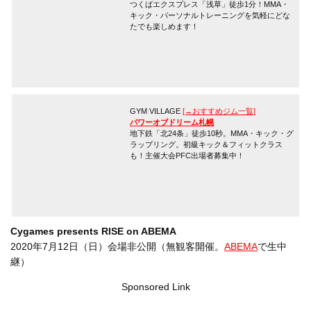
つくばエクスプレス「浅草」徒歩1分！MMA・
キック・パーソナルトレーニングを気軽にどな
たでも楽しめます！
GYM VILLAGE
[→おすすめジム一覧]
パワーオブドリーム札幌
地下鉄「北24条」徒歩10秒。MMA・キック・グ
ラップリング。初級キック＆フィットクラス
も！主催大会PFC出場者募集中！
Cygames presents RISE on ABEMA
2020年7月12日（日）会場非公開（無観客開催。
ABEMA
で生中
継）
Sponsored Link