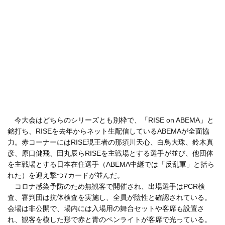
今大会はどちらのシリーズとも別枠で、「RISE on ABEMA」と
銘打ち、RISEを去年からネット生配信しているABEMAが全面協
力。赤コーナーにはRISE現王者の那須川天心、白鳥大珠、鈴木真
彦、原口健飛、田丸辰らRISEを主戦場とする選手が並び、他団体
を主戦場とする日本在住選手（ABEMA中継では「反乱軍」と括ら
れた）を迎え撃つ7カードが並んだ。
コロナ感染予防のため無観客で開催され、出場選手はPCR検
査、審判団は抗体検査を実施し、全員が陰性と確認されている。
会場は非公開で、場内には入場用の舞台セットや客席も設置さ
れ、観客を模した形で赤と青のペンライトが客席で光っている。