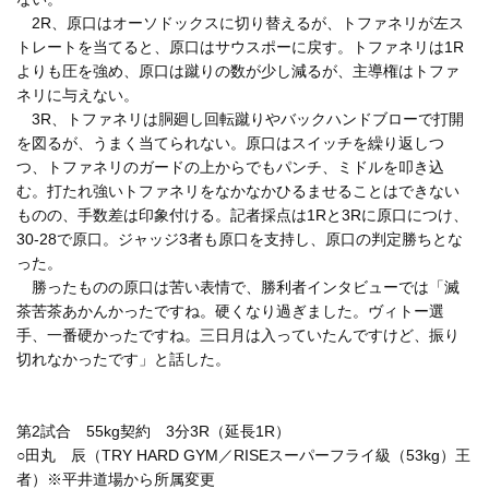
2R、原口はオーソドックスに切り替えるが、トファネリが左ス
トレートを当てると、原口はサウスポーに戻す。トファネリは1R
よりも圧を強め、原口は蹴りの数が少し減るが、主導権はトファ
ネリに与えない。
3R、トファネリは胴廻し回転蹴りやバックハンドブローで打開
を図るが、うまく当てられない。原口はスイッチを繰り返しつ
つ、トファネリのガードの上からでもパンチ、ミドルを叩き込
む。打たれ強いトファネリをなかなかひるませることはできない
ものの、手数差は印象付ける。記者採点は1Rと3Rに原口につけ、
30-28で原口。ジャッジ3者も原口を支持し、原口の判定勝ちとな
った。
勝ったものの原口は苦い表情で、勝利者インタビューでは「滅
茶苦茶あかんかったですね。硬くなり過ぎました。ヴィトー選
手、一番硬かったですね。三日月は入っていたんですけど、振り
切れなかったです」と話した。
第2試合 55kg契約 3分3R（延長1R）
○田丸 辰（TRY HARD GYM／RISEスーパーフライ級（53kg）王
者）※平井道場から所属変更