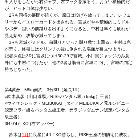
出入りをしながら右ジャブ、左フックを振るう。お互い積極的だ
が、ヒット自体は少ない。
2Rも同様の展開が続くが、原口は投げを放ってしまい、レフェ
リーからイエローカードを出される。宮城がやや積極的にミドル
やボディ狙いの前蹴りを出すようになると、中村は早くも疲れが
見え始め、攻撃が減ってしまう。
3Rも宮城がミドル、前蹴りといった蹴り数で上回る。中村は息
が荒く、終盤にはクリンチの後に倒される場面が目立つように。
記者採点は3Rに宮城につけ30-29で宮城。小川実ジャッジのみ意
外にも中村につけたが、他の2者は順当に宮城につけ、宮城の判定
勝ちとなった。
第4試合 58kg契約 3分3R（延長1R）
○鈴木真彦（山口道場／RISEバンタム級（55kg）王者）
×ウィサンレック・MEIBUKAI（タイ／MEIBUKAI／元ルンピニー
認定フライ級＆バンタム級王者、元ラジャダムナン認定バンタム
級王者）
3R 0’47” KO (右アッパー)
鈴木は
1月
に良星に4R TKO勝ちし、RISE王座の初防衛に成功。