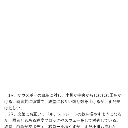
1R、サウスポーの白鳥に対し、小川が中央からじわじわ圧をか
ける。両者共に慎重で、終盤にお互い蹴り数を上げるが、まだ差
は乏しい。
2R、次第にお互いミドル、ストレートの数を増やすようになる
が、両者ともある程度ブロックやスウェーをして対処している。
終盤、白鳥が左ボディ、右ローを増やすが、まだ小川も崩れな