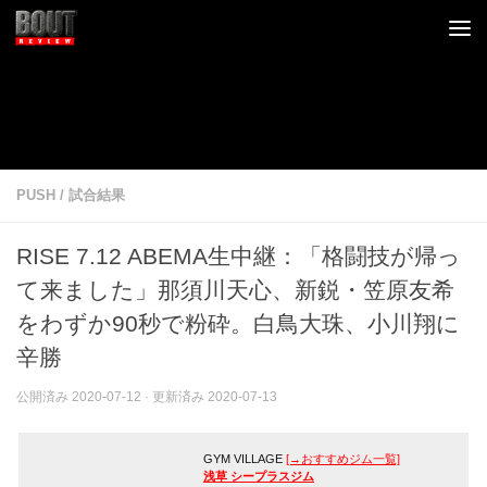
コンテンツへスキップ
PUSH
/
試合結果
RISE 7.12 ABEMA生中継：「格闘技が帰っ
て来ました」那須川天心、新鋭・笠原友希
をわずか90秒で粉砕。白鳥大珠、小川翔に
辛勝
公開済み
2020-07-12
· 更新済み
2020-07-13
GYM VILLAGE
[→おすすめジム一覧]
浅草 シープラスジム