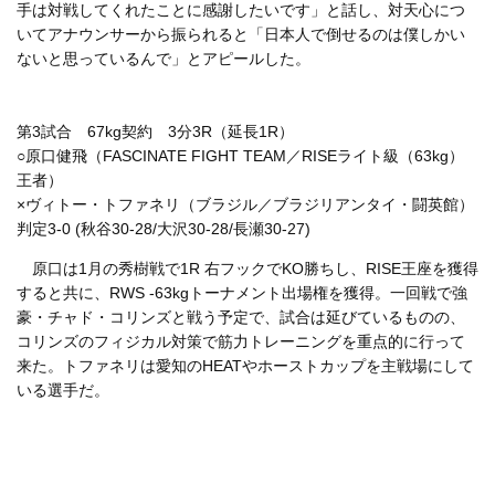
手は対戦してくれたことに感謝したいです」と話し、対天心につ
いてアナウンサーから振られると「日本人で倒せるのは僕しかい
ないと思っているんで」とアピールした。
第3試合 67kg契約 3分3R（延長1R）
○原口健飛（FASCINATE FIGHT TEAM／RISEライト級（63kg）
王者）
×ヴィトー・トファネリ（ブラジル／ブラジリアンタイ・闘英館）
判定3-0 (秋谷30-28/大沢30-28/長瀬30-27)
原口は1月の秀樹戦で1R 右フックでKO勝ちし、RISE王座を獲得
すると共に、RWS -63kgトーナメント出場権を獲得。一回戦で強
豪・チャド・コリンズと戦う予定で、試合は延びているものの、
コリンズのフィジカル対策で筋力トレーニングを重点的に行って
来た。トファネリは愛知のHEATやホーストカップを主戦場にして
いる選手だ。