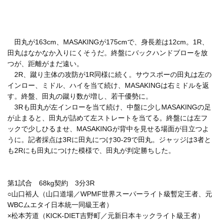
田丸が163cm、MASAKINGが175cmで、身長差は12cm。1R、
田丸はなかなか入りにくそうだ。終盤にバックハンドブローを放
つが、距離がまだ遠い。
2R、蹴り主体の攻防が1R同様に続く。サウスポーの田丸は左の
インロー、ミドル、ハイを当て続け、MASAKINGは右ミドルを返
す。終盤、田丸の蹴り数が増し、若干優勢に。
3Rも田丸が左インローを当て続け、中盤に少しMASAKINGの足
が止まると、田丸が詰めて左ストレートを当てる。終盤には左フ
ックで少しひるませ、MASAKINGが背中を見せる場面が目立つよ
うに。記者採点は3Rに田丸につけ30-29で田丸。ジャッジは3者と
も2Rにも田丸につけた模様で、田丸が判定勝ちした。
第1試合 68kg契約 3分3R
○山口裕人（山口道場／WPMF世界スーパーライト級暫定王者、元
WBCムエタイ日本統一同級王者）
×松本芳道（KICK-DIET吉野町／元新日本キックライト級王者）