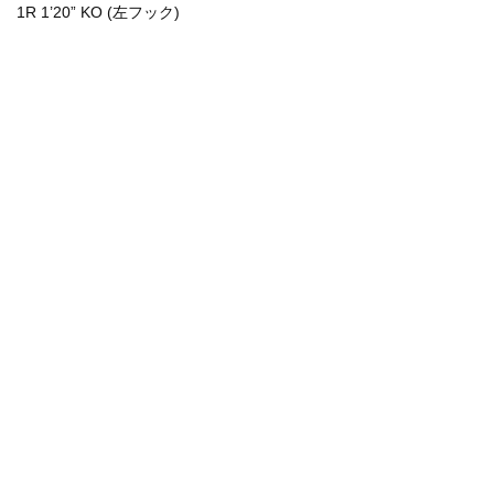
1R 1’20” KO (左フック)