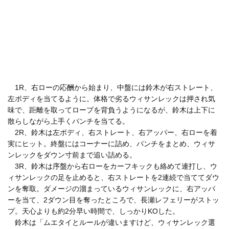
1R、右ローの応酬から始まり、中盤には鈴木が右ストレート、
左ボディを当てるように。体格で劣るウィサンレックは押され気
味で、距離を取ってロープを背負うようになるが、鈴木は上下に
散らしながら上手くパンチを当てる。
2R、鈴木は左ボディ、右ストレート、右アッパー、右ローを着
実にヒット。終盤にはコーナーに詰め、パンチをまとめ、ウィサ
ンレックをダウン寸前まで追い詰める。
3R、鈴木は序盤から右ローをカーフキックも絡めて連打し、ウ
ィサンレックの足を止めると、右ストレートを2連続で当ててダウ
ンを奪取。ダメージの溜まっているウィサンレックに、右アッパ
ーを当て、2ダウン目を奪ったところで、長瀬レフェリーがストッ
プ。天心よりも約2分早い時間で、しっかりKOした。
鈴木は「ムエタイとルールが違いますけど、ウィサンレック選