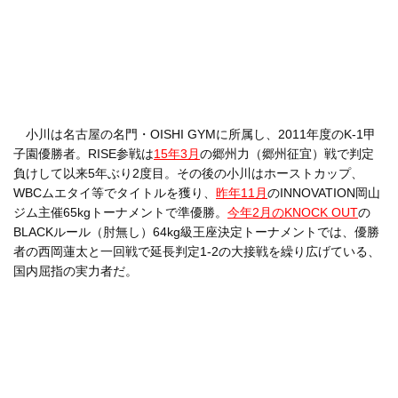
小川は名古屋の名門・OISHI GYMに所属し、2011年度のK-1甲
子園優勝者。RISE参戦は
15年3月
の郷州力（郷州征宜）戦で判定
負けして以来5年ぶり2度目。その後の小川はホーストカップ、
WBCムエタイ等でタイトルを獲り、
昨年11月
のINNOVATION岡山
ジム主催65kgトーナメントで準優勝。
今年2月のKNOCK OUT
の
BLACKルール（肘無し）64kg級王座決定トーナメントでは、優勝
者の西岡蓮太と一回戦で延長判定1-2の大接戦を繰り広げている、
国内屈指の実力者だ。