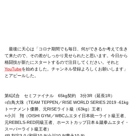
最後に天心は「コロナ期間でも毎日、何ができるか考えて生き
て来たので、その差がしっかり見せられたと思います。今日から
格闘技が新たにスタートするので注目してください。それと
YouTube
を始めました。チャンネル登録よろしくお願いします」
とアピールした。
第6試合 セミファイナル 65kg契約 3分3R（延長1R）
○白鳥大珠（TEAM TEPPEN／RISE WORLD SERIES 2019 -61kg
トーナメント優勝、元RISEライト級（63kg）王者）
×小川 翔（OISHI GYM／WBCムエタイ日本統一ライト級王者、
元REBELS-RED同級王者、ホーストカップ日本＆蹴拳ムエタイ・
スーパーライト級王者）
4R 判定3-0 (和田10-9/小川10-9/豊永10-9)