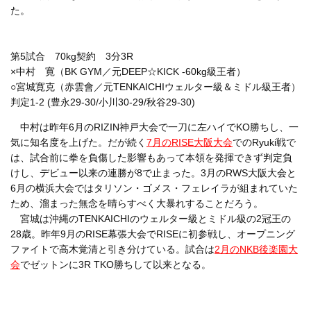
た。
第5試合 70kg契約 3分3R
×中村 寛（BK GYM／元DEEP☆KICK -60kg級王者）
○宮城寛克（赤雲會／元TENKAICHIウェルター級＆ミドル級王者）
判定1-2 (豊永29-30/小川30-29/秋谷29-30)
中村は昨年6月のRIZIN神戸大会で一刀に左ハイでKO勝ちし、一
気に知名度を上げた。だが続く
7月のRISE大阪大会
でのRyuki戦で
は、試合前に拳を負傷した影響もあって本領を発揮できず判定負
けし、デビュー以来の連勝が8で止まった。3月のRWS大阪大会と
6月の横浜大会ではタリソン・ゴメス・フェレイラが組まれていた
ため、溜まった無念を晴らすべく大暴れすることだろう。
宮城は沖縄のTENKAICHIのウェルター級とミドル級の2冠王の
28歳。昨年9月のRISE幕張大会でRISEに初参戦し、オープニング
ファイトで高木覚清と引き分けている。試合は
2月のNKB後楽園大
会
でゼットンに3R TKO勝ちして以来となる。