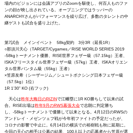
場内のビジョンには会議アプリのZoomを駆使し、何百人ものファ
ンの顔が映し出されている。オープニングではラッパーの
ANARCHYさんがパフォーマンスを繰り広げ、多数のタレントの中
継ゲストも試合を盛り上げた。
第7試合 メインイベント 58kg契約 3分3R（延長1R）
○那須川天心（TARGET/Cygames／RISE WORLD SERIES 2019
-58kgトーナメント優勝、RISE世界フェザー級（57.15kg）王者、
ISKAフリースタイル世界フェザー級（57kg）王者、ISKAオリエン
タル世界バンタム級（55kg）王者）
×笠原友希（シーザージム／シュートボクシング日本フェザー級
（57.5kg）1位）
1R 1’30” KO (右フック)
天心は
昨年大晦日のRIZIN
で江幡塁に1R KO勝ちして以来の試
合。RISE出場は
昨年9月のRWS幕張大会
で志朗に判定勝ち
し、-58kgトーナメントで優勝して以来となる。4月12日のRWSの
アンドレイ・メゼンツェフ戦が今年初ファイトの予定だったが、
コロナの影響で中止に。6月14日の横浜での裕樹戦も秋に延期に。
今回の天心の相手は公募の結果、100人以上の応募者から笠原が選