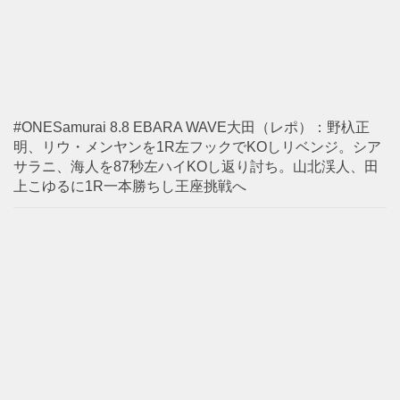
#ONESamurai 8.8 EBARA WAVE大田（レポ）：野杁正
明、リウ・メンヤンを1R左フックでKOしリベンジ。シア
サラニ、海人を87秒左ハイKOし返り討ち。山北渓人、田
上こゆるに1R一本勝ちし王座挑戦へ