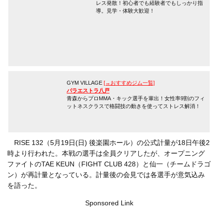
レス発散！初心者でも経験者でもしっかり指
導。見学・体験大歓迎！
GYM VILLAGE
[→おすすめジム一覧]
パラエストラ八戸
青森からプロMMA・キック選手を輩出！女性率9割のフィ
ットネスクラスで格闘技の動きを使ってストレス解消！
RISE 132（5月19日(日) 後楽園ホール）の公式計量が18日午後2
時より行われた。本戦の選手は全員クリアしたが、オープニング
ファイトのTAE KEUN（FIGHT CLUB 428）と仙一（チームドラゴ
ン）が再計量となっている。計量後の会見では各選手が意気込み
を語った。
Sponsored Link