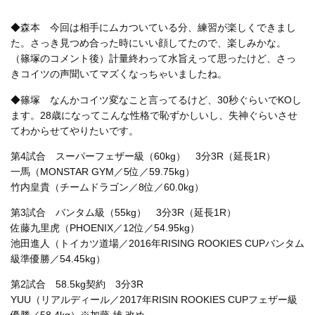
◆森本 今回は相手にムカついている分、練習が楽しくできまし
た。さっき見つめ合った時にいい顔してたので、楽しみかな。
（篠塚のコメント後）計量終わって水旨えって思ったけど、さっ
きコイツの声聞いてマズくなっちゃいましたね。
◆篠塚 なんかコイツ変なこと言ってるけど、30秒ぐらいでKOし
ます。28歳になってこんな性格で恥ずかしいし、失神ぐらいさせ
てわからせてやりたいです。
第4試合 スーパーフェザー級（60kg） 3分3R（延長1R）
一馬（MONSTAR GYM／5位／59.75kg）
竹内皇貴（チームドラゴン／8位／60.0kg）
第3試合 バンタム級（55kg） 3分3R（延長1R）
佐藤九里虎（PHOENIX／12位／54.95kg）
池田進人（トイカツ道場／2016年RISING ROOKIES CUPバンタム
級準優勝／54.45kg）
第2試合 58.5kg契約 3分3R
YUU（リアルディール／2017年RISIN ROOKIES CUPフェザー級
優勝／58.4kg）※加藤 雄 改め