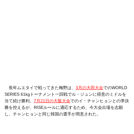
長年ムエタイで戦ってきた梅野は、
3月の大田大会
でのWORLD
SERIES 61kgトーナメント一回戦でル・ジュンに得意のミドルを
当て続け勝利。
7月21日の大阪大会
でのイ・チャンヒョンとの準決
勝を控えるが、RISEルールに適応するため、今大会出場を志願
し、チャンヒョンと同じ韓国の選手が用意された。