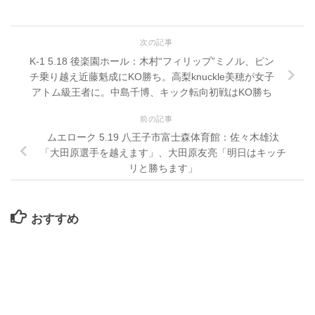
次の記事
K-1 5.18 後楽園ホール：木村“フィリップ”ミノル、ピン
チ乗り越え近藤魁成にKO勝ち。高梨knuckle美穂が女子
アトム級王者に。中島千博、キック転向初戦はKO勝ち
前の記事
ムエローク 5.19 八王子市富士森体育館：佐々木雄汰
「大田原選手を越えます」、大田原友亮「明日はキッチ
リと勝ちます」
おすすめ