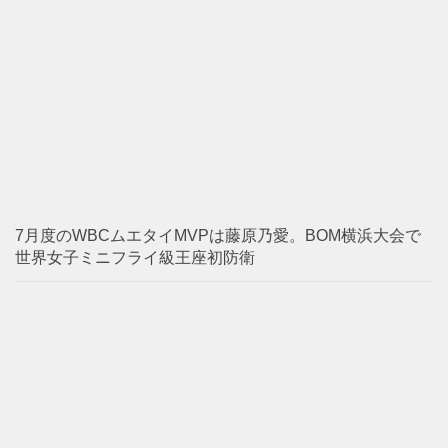
7月度のWBCムエタイMVPは藤原乃愛。BOM横浜大会で
世界女子ミニフライ級王座初防衛