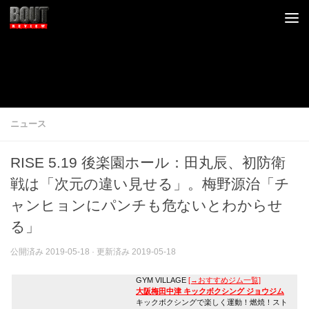
コンテンツへスキップ
ニュース
RISE 5.19 後楽園ホール：田丸辰、初防衛
戦は「次元の違い見せる」。梅野源治「チ
ャンヒョンにパンチも危ないとわからせ
る」
公開済み
2019-05-18
· 更新済み
2019-05-18
GYM VILLAGE
[→おすすめジム一覧]
大阪梅田中津 キックボクシング ジョウジム
キックボクシングで楽しく運動！燃焼！スト