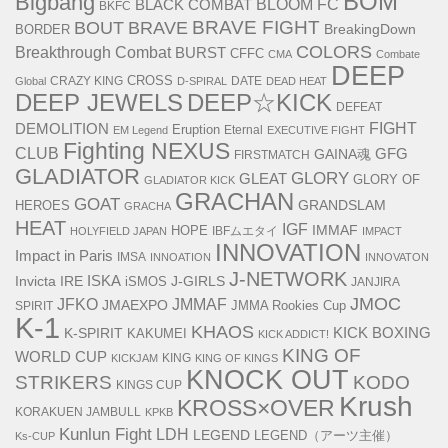
BOM
Bigbang
BLACK COMBAT
BLOOM FC
BKFC
BOUT
BRAVE FIGHT
BRAVE
BreakingDown
BORDER
COLORS
Breakthrough Combat
BURST
CFFC
CMA
Combate
DEEP
CRAZY KING
CROSS
DATE
Global
D-SPIRAL
DEAD HEAT
DEEP JEWELS
DEEP☆KICK
DEFEAT
FIGHT
DEMOLITION
Eruption
Eternal
EM Legend
EXECUTIVE FIGHT
Fighting NEXUS
CLUB
GAINA魂
GFG
FIRSTMATCH
GLADIATOR
GLORY
GLEAT
GLORY OF
GLADIATOR KICK
GRACHAN
GOAT
GRANDSLAM
HEROES
GRACHA
HEAT
IGF
IMMAF
HOPE
IBFムエタイ
HOLYFIELD JAPAN
IMPACT
INNOVATION
Impact in Paris
IMSA
INNOATION
INNOVATON
J-NETWORK
ISKA
Invicta
IRE
J-GIRLS
iSMOS
JANJIRA
JMOC
JMMAF
JFKO
JMAEXPO
SPIRIT
JMMA Rookies Cup
K-1
KHAOS
KICK BOXING
K-SPIRIT
KAKUMEI
KICK ADDICT!
KING OF
WORLD CUP
KING
KICKJAM
KING OF KINGS
KNOCK OUT
STRIKERS
KODO
KINGS CUP
Krush
KROSS×OVER
KORAKUEN JAMBULL
KPKB
Kunlun Fight
LDH
LEGEND
LEGEND（アーツ主催）
Ks-CUP