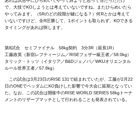
あれは試合中にひらめいてやってみようと思って当たっただけ
で、大技でKOしようとは考えていないですね。またひらめいたら
やってみます。（5Rのどの段階が鍵になる？）何Rとかは考えて
いないですけど、全R圧勝して、1ポイントも取られず、KOできる
タイミングがあれば倒します。
第8試合 セミファイナル 58kg契約 3分3R（延長1R）
工藤政英（新宿レフティージム／RISEフェザー級王者／58.0kg）
タリック・トッツ（イタリア／B&Dジェノバ／WKUオリエンタル
ルール世界王者／57.8kg）
この試合は3月23日のRISE 131で組まれていたが、工藤が2月22
日のONEでペッダムにKO負けした影響で今大会に延期となってい
た。なお、この試合は開催中のRISE WORLD SERIES 58kgトーナ
メントのリザーブマッチとして行われることも発表されている。