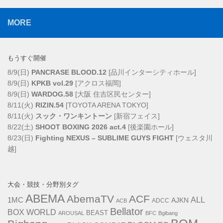
MORE
もうすぐ開催
8/9(日)
PANCRASE BLOOD.12
[品川インターシティホール]
8/9(日)
KPKB vol.29
[アクロス福岡]
8/9(日)
WARDOG.58
[大阪 住吉区民センター]
8/11(火)
RIZIN.54
[TOYOTA ARENA TOKYO]
8/11(火)
スック・ワンキントーン
[新宿フェイス]
8/22(土)
SHOOT BOXING 2026 act.4
[後楽園ホール]
8/23(日)
Fighting NEXUS – SUBLIME GUYS FIGHT
[ウェスタ川
越]
大会・競技・分野別タグ
ABEMA
AbemaTV
ACF
1MC
ALL
AJKN
ADCC
ACB
Bellator
BOX WORLD
BEAST
AROUSAL
BFC
Bgibang