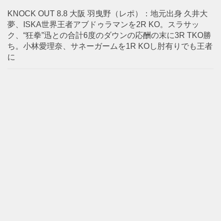
KNOCK OUT 8.8 大阪 羽曳野（レポ）：地元出身 久井大
夢、ISKA世界王者アブドゥラマンを2R KO。スラサッ
ク、“狂拳”迅との合計6度のダウンの応酬の末に3R TKO勝
ち。小林愛理奈、サネーガームを1R KOし肘有りでも王者
に