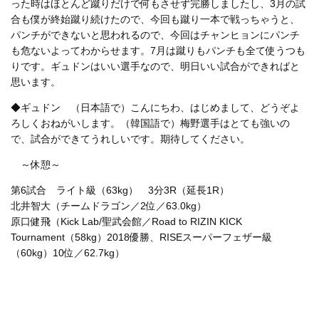
った時はほとんど蹴りだけで何もさせず完勝しましたし、3月の試
合も僕が終始蹴り続けたので、今回も蹴り一本で戦っちゃうと、
パンチができないと思われるので、今回はチャンヒョンにパンチ
も危ないよってわからせます。7月は蹴りもパンチも全て使うつも
りです。ギュドンはいい選手なので、明日いい試合ができればと
思います。
◆ギュドン （日本語で）こんにちわ、はじめまして、どうぞよ
ろしくおねがいします。（韓国語で）梅野選手はとても強いの
で、試合ができてうれしいです。期待してください。
～休憩～
第6試合 ライト級（63kg） 3分3R（延長1R）
北井智大（チームドラゴン／2位／63.0kg）
原口健飛（Kick Lab/聖武会館／Road to RIZIN KICK
Tournament（58kg）2018優勝、RISEスーパーフェザー級
（60kg）10位／62.7kg）