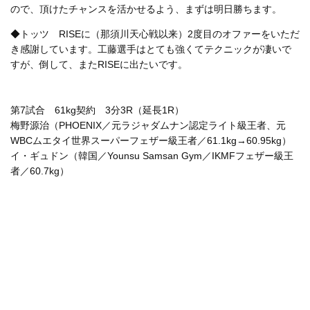
ので、頂けたチャンスを活かせるよう、まずは明日勝ちます。
◆トッツ RISEに（那須川天心戦以来）2度目のオファーをいただ
き感謝しています。工藤選手はとても強くてテクニックが凄いで
すが、倒して、またRISEに出たいです。
第7試合 61kg契約 3分3R（延長1R）
梅野源治（PHOENIX／元ラジャダムナン認定ライト級王者、元
WBCムエタイ世界スーパーフェザー級王者／61.1kg→60.95kg）
イ・ギュドン（韓国／Younsu Samsan Gym／IKMFフェザー級王
者／60.7kg）