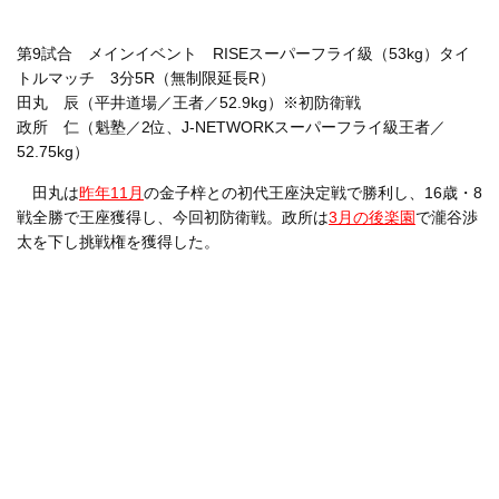
第9試合 メインイベント RISEスーパーフライ級（53kg）タイ
トルマッチ 3分5R（無制限延長R）
田丸 辰（平井道場／王者／52.9kg）※初防衛戦
政所 仁（魁塾／2位、J-NETWORKスーパーフライ級王者／
52.75kg）
田丸は
昨年11月
の金子梓との初代王座決定戦で勝利し、16歳・8
戦全勝で王座獲得し、今回初防衛戦。政所は
3月の後楽園
で瀧谷渉
太を下し挑戦権を獲得した。