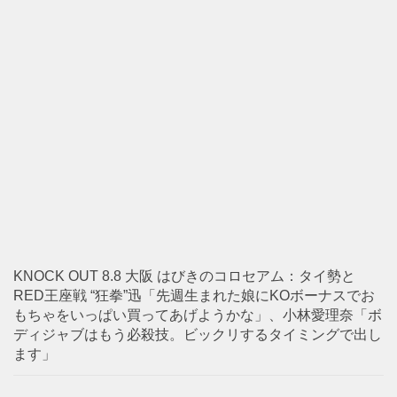
KNOCK OUT 8.8 大阪 はびきのコロセアム：タイ勢と
RED王座戦 “狂拳”迅「先週生まれた娘にKOボーナスでお
もちゃをいっぱい買ってあげようかな」、小林愛理奈「ボ
ディジャブはもう必殺技。ビックリするタイミングで出し
ます」