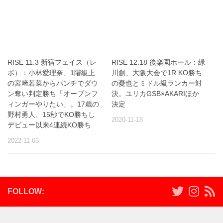
RISE 11.3 新宿フェイス（レ
RISE 12.18 後楽園ホール：緑
ポ）：小林愛理奈、1階級上
川創、大阪大会で1R KO勝ち
の宮﨑若菜からパンチでダウ
の憂也とミドル級ランカー対
ン奪い判定勝ち「オープンフ
決。ユリカGSB×AKARIほか
ィンガーやりたい」。17歳の
決定
野村勇人、15秒でKO勝ちし
2020-11-18
デビュー以来4連続KO勝ち
2022-11-03
FOLLOW: